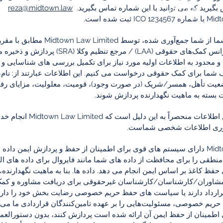
بگیرید که می توانید با این شماره تماس بگیرید.
reza@midtown.law
SL1 0EH
بت شده است.
را
تمام اطلاعات تماس در این صفحه موجود است.
داده‌های شخصی شما از شما جمع‌آوری
(GDPR) و قوانین آژانس کمک‌های حقوقی (A
 محدود به اطلاعات اولیه مورد نیاز برای تکمیل بررسی های شناسایی و
 شما برای کمک حقوقی درخواست می کنیم. این اطلاعات عبارتند از: نام، 
ت تأهل، همسر/شریک (در صورت وجود)، قومیت، معلولیت، مزایای رفاه
ته به ماهیت نگهدارنده پردازش شوند.
دلیل درخواست این اطلاعات
آوری اطلاعات شخصی شماست.
Midtown Law Limited دارای سیستم های قوی برای اطمینان از حفظ و پردازش ا
منطقی را برای محافظت از داده های شما مانند فایروال برای داده های ا
حفظ کاغذ بر اساس ایمن انجام می دهد. داده ها. بنا به ماهیت نگهدارنده
شاوران/کارشناسان/کارشناسان غیرحقوقی برای دریافت مشاوره و کمک، 
قرارداد دارند یا سیاست های حفظ حریم خصوصی رضایت بخش خود را دارند،
یم خصوصی، مسئولیت‌هایی را بر عهده تامین‌کنندگان قراردادی ما می‌
 اطمینان از حفظ ایمن آن ارائه شده است پردازش کنند، بدون دستورالعم