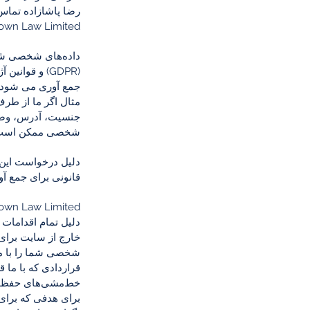
رضا پاشازاده تماس 
Midtown Law Limited با شماره 1234567 ICO ث
جمع آوری می شود و
مثال اگر ما از طرف
جنسیت، آدرس، وضعی
شخصی ممکن است بس
قانونی برای جمع 
دلیل تمام اقدامات 
خارج از سایت برای 
شخصی شما را با م
قراردادی که با ما 
خط‌مشی‌های حفظ حر
برای هدفی که برای