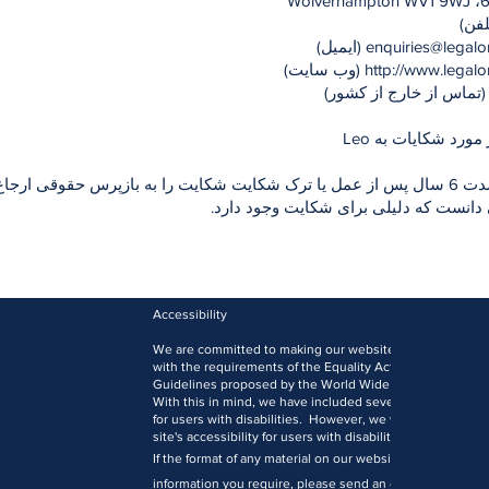
enquiries@legal
(ایمیل)
http://www.lega
(وب سایت)
رد شکایات به Leo
انست که دلیلی برای شکایت وجود دارد.
Accessibility
We are committed to making our website accessible to al
with the requirements of the Equality Act 2010 and the W
Guidelines proposed by the World Wide Web Consortiu
With this in mind, we have included several features des
for users with disabilities. However, we welcome comm
site's accessibility for users with disabilities.
If the format of any material on our website interferes wit
information you require, please send an e-mail to
office