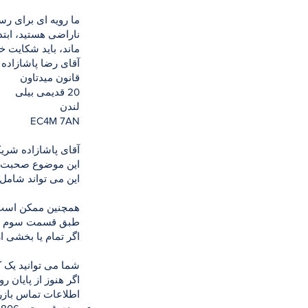
ما رویه ای برای رس
ناراضی هستید، ابت
ماند، باید شکایت خ
آقای رضا پاشازاده
قانون میدتاون
20 قدیمی بیلی
لندن
EC4M 7AN
آقای پاشازاده شری
این موضوع صحبت کن
این می تواند شام
همچنین ممکن است ب
طبق قسمت سوم قانون وکلا 1974، حق اعتراض به ا
اگر تمام یا بخشی 
شما می توانید یک ک
اگر هنوز از پایان روند
اطلاعات تماس بازرس حقوقی 