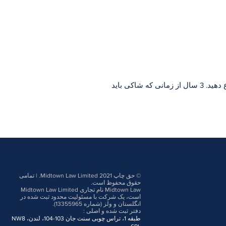
معمولاً باید ظرف مدت 6 سال پس از عمل یا ترک شکایت شکایت را به بازپرس حقوقی ارجاع دهید. 3 سال از زمانی که شاکی باید
© حق چاپ 2021 Midtown Law Limited. | تمامی
حقوق محفوظ است.
Midtown Law نام تجاری Midtown Law Limited
است، یک شرکت با مسئولیت محدود ثبت شده در
انگلستان و ولز (شماره 13355965).
دفتر ثبت شده و اصلی
:
طبقه 1، تراس چوبی سنت جان 103-104، لندن، NW8