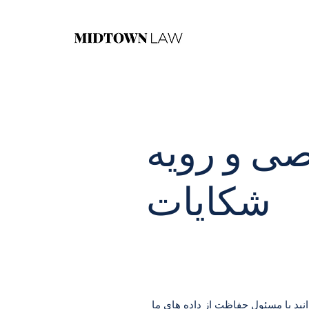
 و رویه
شکایات
ید با مسئول حفاظت از داده های ما