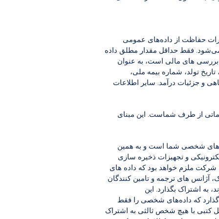
 شده، توسط Midtown Law Limited مطابق با مقررات حفاظت از داده‌های عمومی
LA) / مرجع تنظیم وکلا (SRA) پردازش و ذخیره می‌شود. فقط حداقل مقدار مطلق داده
 بررسی های مالی است، به عنوان
تاریخ تولد، شماره بیمه ملی،
ی و جزئیات درآمد. سایر اطلاعات
 منحصراً به این دلیل است که Midtown Law Limited انجام خدماتی از طرف شماست. این مبنای
یمن داده های شخصی شما است و به همین
لکترونیکی و تجهیزات ذخیره سازی
، شرکت ملزم خواهد بود که داده های
آژانس های ترجمه و تامین کنندگان
 به اشتراک بگذارد. این
گذارد که داده‌های شخصی را فقط
ل کتبی با هیچ شخص ثالثی به اشتراک