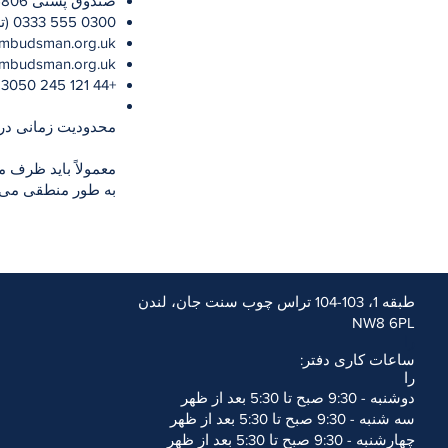
صندوق پستی 6806، Wolverhampton WV1 9WJ
0300 555 0333 (تلفن)
ombudsman.org.uk
lombudsman.org.uk
+44 121 245 3050 (تماس از خارج از کشور)
محدودیت زمانی در مو
به طور منطقی می د
طبقه 1، 103-104 تراس چوب سنت جان، لندن
l users. Our aim is to comply
NW8 6PL
eb Content Accessibility
را
m (W3C).
ساعات کاری دفتر:
igned to improve accessibility
را
ents on how to improve the
دوشنبه - 9:30 صبح تا 5:30 بعد از ظهر
سه شنبه - 9:30 صبح تا 5:30 بعد از ظهر
h your ability to access the
چهارشنبه - 9:30 صبح تا 5:30 بعد از ظهر
@midtown.law
or telephone