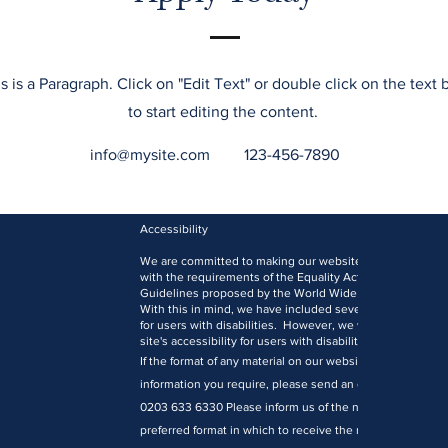
s is a Paragraph. Click on "Edit Text" or double click on the text 
to start editing the content.
info@mysite.com
123-456-7890
Accessibility
We are committed to making our website accessible to al
with the requirements of the Equality Act 2010 and the W
Guidelines proposed by the World Wide Web Consortiu
With this in mind, we have included several features des
for users with disabilities. However, we welcome comm
site's accessibility for users with disabilities.
If the format of any material on our website interferes wit
information you require, please send an e-mail to
office
0203 633 6330 Please inform us of the nature of your acc
preferred format in which to receive the material and you