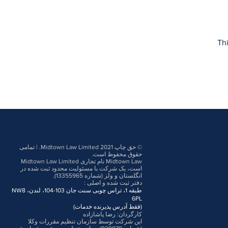
Thi
© حق چاپ 2021 Midtown Law Limited. | تمامی
حقوق محفوظ است.
Midtown Law نام تجاری Midtown Law Limited
است، یک شرکت با مسئولیت محدود ثبت شده در
انگلستان و ولز (شماره 13355965).
دفتر ثبت شده و اصلی
:
طبقه 1، تراس چوبی سنت جان 103-104، لندن، NW8
6PL
(فقط آدرس پذیرنده خدمات)
کارگردان: رضا پاشازاده
این شرکت توسط سازمان تنظیم مقررات وکلا